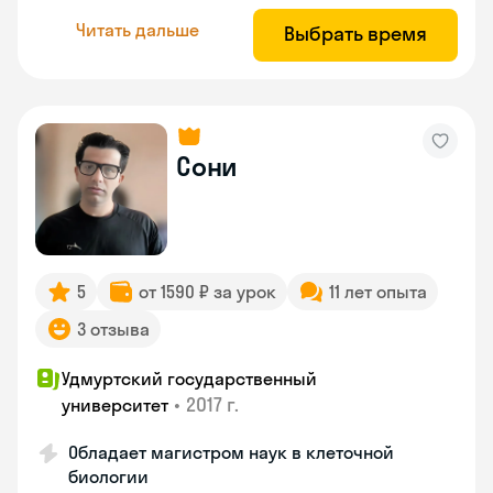
Читать дальше
Выбрать время
Сони
5
от 1590 ₽ за урок
11 лет опыта
3 отзыва
Удмуртский государственный
•
2017 г.
университет
Обладает магистром наук в клеточной
биологии