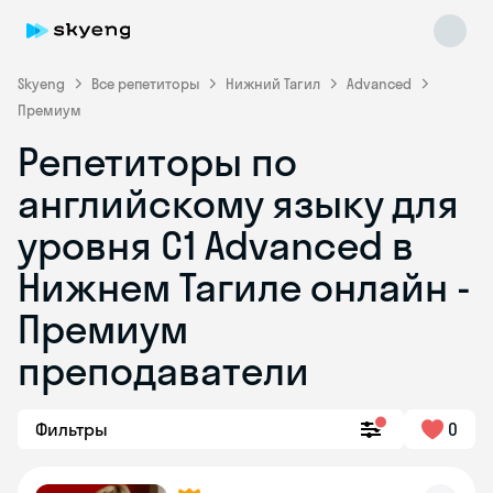
Skyeng
Все репетиторы
Нижний Тагил
Advanced
Премиум
Репетиторы по
английскому языку для
уровня C1 Advanced в
Нижнем Тагиле онлайн -
Skyeng Chat
online
Премиум
преподаватели
Фильтры
0