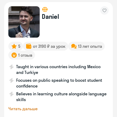
Daniel
5
от 3190 ₽ за урок
13 лет опыта
1 отзыв
Taught in various countries including Mexico
and Turkiye
Focuses on public speaking to boost student
confidence
Believes in learning culture alongside language
skills
Читать дальше