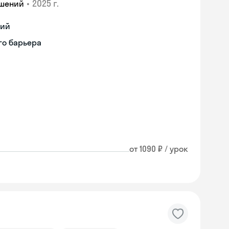
•
2025 г.
ошений
ций
го барьера
от 1090 ₽ / урок