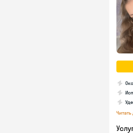
Око
Исп
Уде
Читать
Услу