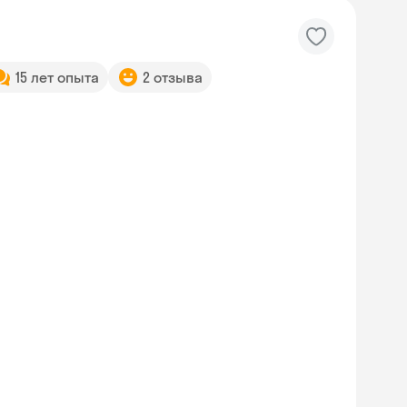
15 лет опыта
2 отзыва
Skyeng Chat
online