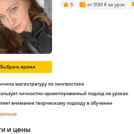
5
от 1090 ₽ за урок
Выбрать время
нчила магистратуру по лингвистике
ользует личностно-ориентированный подход на уроках
ляет внимание творческому подходу в обучении
 дальше
ги и цены