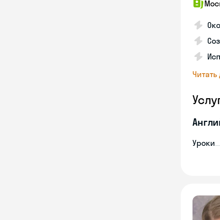
Мос
Ок
Со
Исп
Читать
Услу
Англи
Уроки