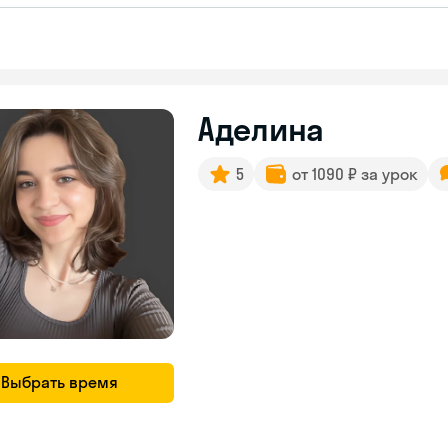
Аделина
5
от 1090 ₽ за урок
Выбрать время