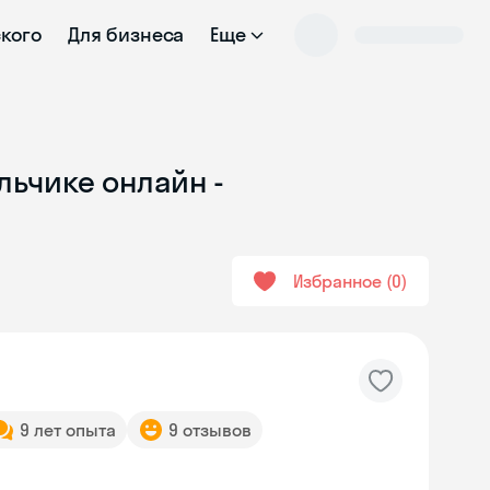
ского
Для бизнеса
Еще
льчике онлайн -
Избранное
0
9 лет опыта
9 отзывов