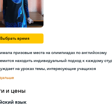
Выбрать время
нимала призовые места на олимпиадах по английскому
емится находить индивидуальный подход к каждому сту
суждает на уроках темы, интересующие учащихся
 дальше
ги и цены
йский язык