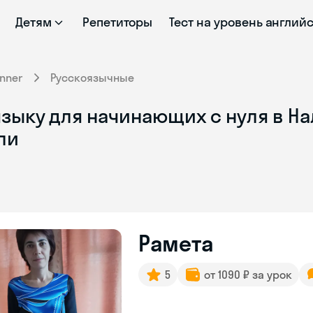
Детям
Репетиторы
Тест на уровень англий
nner
Русскоязычные
зыку для начинающих с нуля в На
ли
Рамета
5
от 1090 ₽ за урок