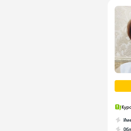
Кур
Име
Об