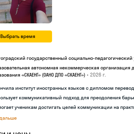
Выбрать время
гоградский государственный социально-педагогический 
азовательная автономная некоммерческая организация 
•
2026 г.
зования «СКАЕНГ» (ОАНО ДПО «СКАЕНГ»)
ончила институт иностранных языков с дипломом перево
пользует коммуникативный подход для преодоления барь
огает ученикам достигать целей коммуникации на практ
 дальше
ги и цены