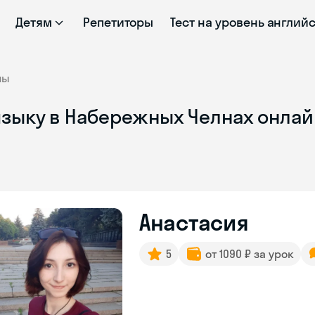
Детям
Репетиторы
Тест на уровень англий
ны
языку в Набережных Челнах онлай
Анастасия
5
от 1090 ₽ за урок