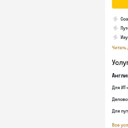
Соз
Пут
Изу
Читать
Услу
Англи
Для ИТ
Делово
Для пу
Все усл