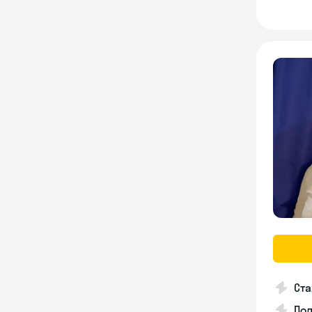
Ста
Под