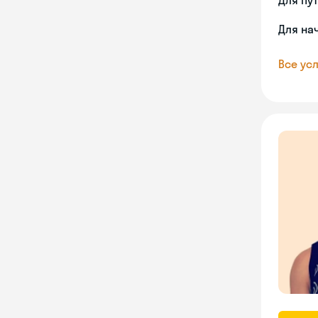
Для пу
Для на
Все усл