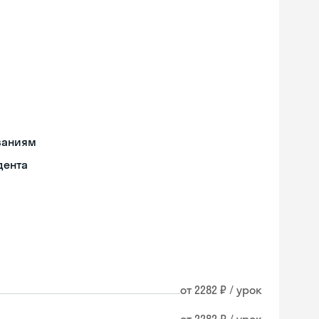
ваниям
дента
от 2282 ₽ / урок