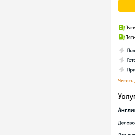
Пят
Пят
Пол
Го
Пр
Читать
Услу
Англи
Делово