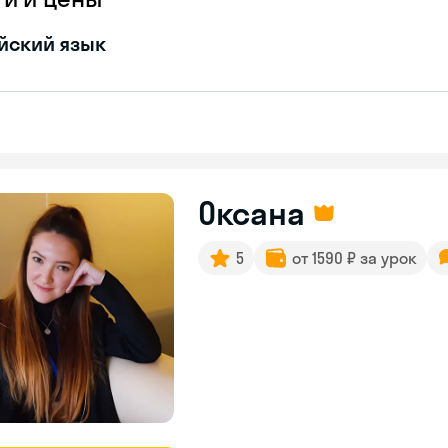
йский язык
Оксана
5
от 1590 ₽ за урок