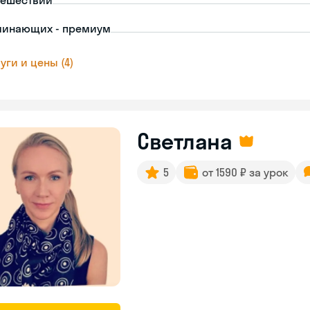
тешествий
чинающих - премиум
уги и цены (4)
Светлана
5
от 1590 ₽ за урок