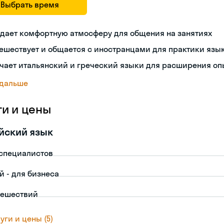
Выбрать время
дает комфортную атмосферу для общения на занятиях
ешествует и общается с иностранцами для практики язы
чает итальянский и греческий языки для расширения оп
 дальше
ги и цены
йский язык
-специалистов
й - для бизнеса
тешествий
уги и цены (5)