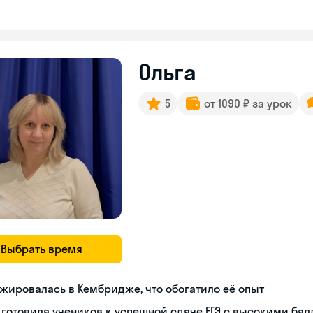
Ольга
5
от 1090 ₽ за урок
Выбрать время
жировалась в Кембридже, что обогатило её опыт
готовила учеников к успешной сдаче ЕГЭ с высокими ба