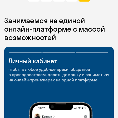
Занимаемся на единой
онлайн-платформе с массой
возможностей
Личный кабинет
Мобильное
Разговорные клубы
приложение
и Talks
чтобы в любое удобное время общаться
с преподавателем, делать домашку и заниматься
чтобы заниматься и изучать новые слова где
Групповые занятия для разговорной практики
на онлайн-тренажерах на одной платформе
и когда удобно
и индивидуальные встречи с преподавателями
со всего мира, чтобы общаться на английском
свободно