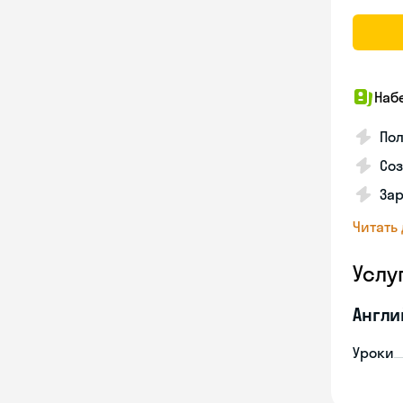
Наб
Пол
Соз
Зар
Читать
Услу
Англи
Уроки