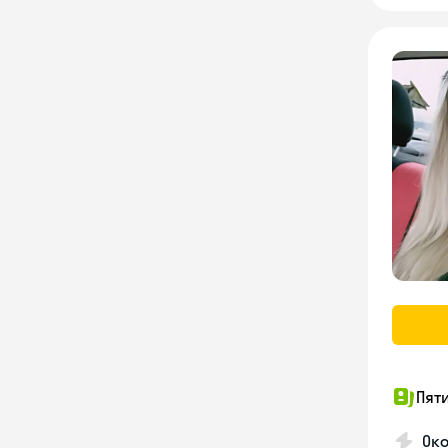
Пят
Ок