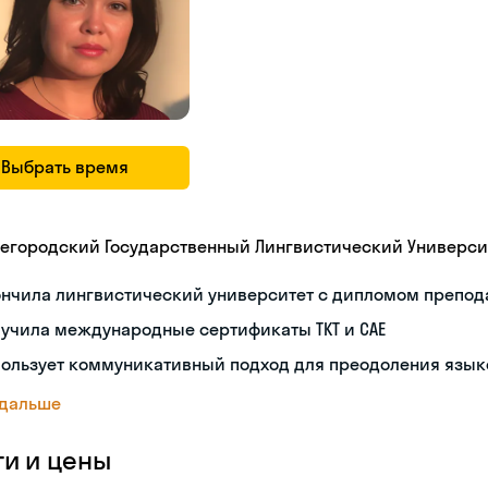
Выбрать время
егородский Государственный Лингвистический Универси
ончила лингвистический университет с дипломом препод
учила международные сертификаты TKT и CAE
пользует коммуникативный подход для преодоления язык
 дальше
ги и цены