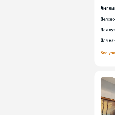
Англи
Делово
Для пу
Для на
Все усл