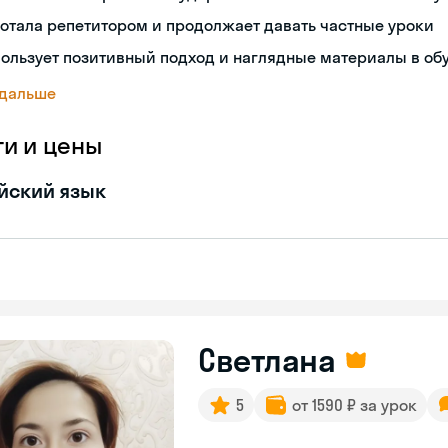
отала репетитором и продолжает давать частные уроки
ользует позитивный подход и наглядные материалы в об
 дальше
ги и цены
йский язык
Светлана
5
от 1590 ₽ за урок