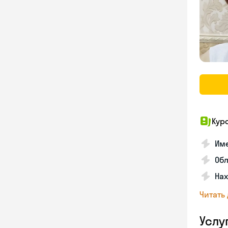
Кур
Име
Об
На
Читать
Услу