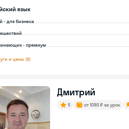
йский язык
й - для бизнеса
тешествий
чинающих - премиум
уги и цены (4)
Дмитрий
5
от 1090 ₽ за урок