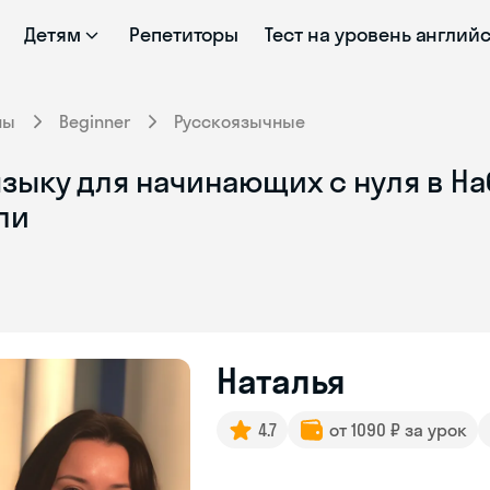
Детям
Репетиторы
Тест на уровень англий
ны
Beginner
Русскоязычные
зыку для начинающих с нуля в Н
ли
Наталья
4.7
от 1090 ₽ за урок