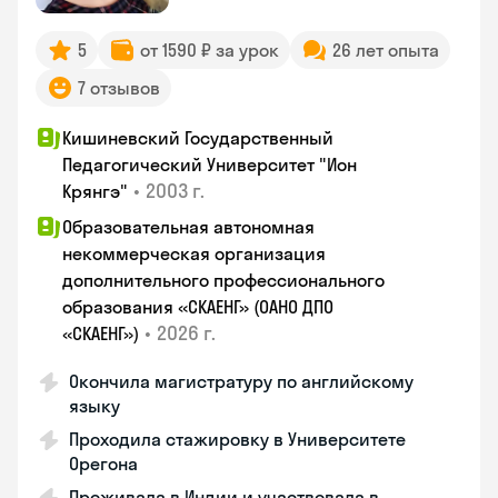
5
от 1590 ₽ за урок
26 лет опыта
7 отзывов
Кишиневский Государственный
Педагогический Университет "Ион
•
2003 г.
Крянгэ"
Образовательная автономная
некоммерческая организация
дополнительного профессионального
образования «СКАЕНГ» (ОАНО ДПО
•
2026 г.
«СКАЕНГ»)
Окончила магистратуру по английскому
языку
Проходила стажировку в Университете
Орегона
Проживала в Индии и участвовала в