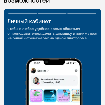
возможностей
Личный кабинет
Мобильное
Разговорные клубы
приложение
и Talks
чтобы в любое удобное время общаться
с преподавателем, делать домашку и заниматься
чтобы заниматься и изучать новые слова где
Групповые занятия для разговорной практики
на онлайн-тренажерах на одной платформе
и когда удобно
и индивидуальные встречи с преподавателями
со всего мира, чтобы общаться на английском
свободно