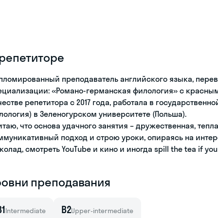
 репетиторе
пломированный преподаватель английского языка, перев
ециализации: «Романо-германская филология» с красны
честве репетитора с 2017 года, работала в государственн
лология) в Зеленогурском университете (Польша).
итаю, что основа удачного занятия – дружественная, тепл
ммуникативный подход и строю уроки, опираясь на интер
олад, смотреть YouTube и кино и иногда spill the tea if yo
ровни преподавания
B1
B2
Intermediate
Upper-intermediate