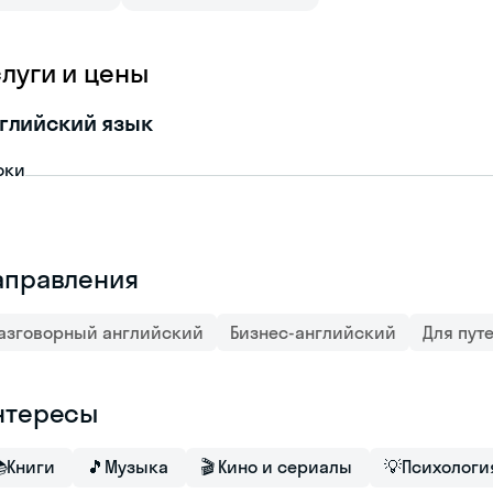
слуги и цены
глийский язык
оки
аправления
азговорный английский
Бизнес-английский
Для пут
нтересы

Книги
🎵
Музыка
🎬
Кино и сериалы
💡
Психологи