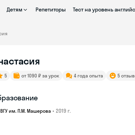
Детям
Репетиторы
Тест на уровень англий
сия
настасия
5
от 1090 ₽ за урок
4 года опыта
5 отзы
бразование
•
2019 г.
ВГУ им. П.М. Машерова