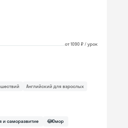
от 1090 ₽ / урок
ешествий
Английский для взрослых
я и саморазвитие
😂
Юмор