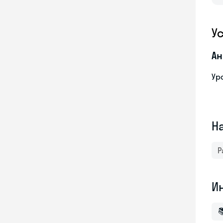
У
Ан
Ур
Н
Р
И
