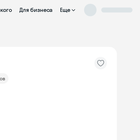
ского
Для бизнеса
Еще
вов