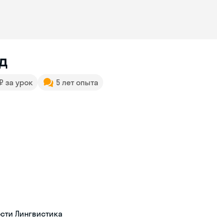
д
 ₽ за урок
5 лет опыта
ости Лингвистика