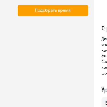
Подобрать время
О
Ди
сп
ка
фи
Сч
ко
шок
У