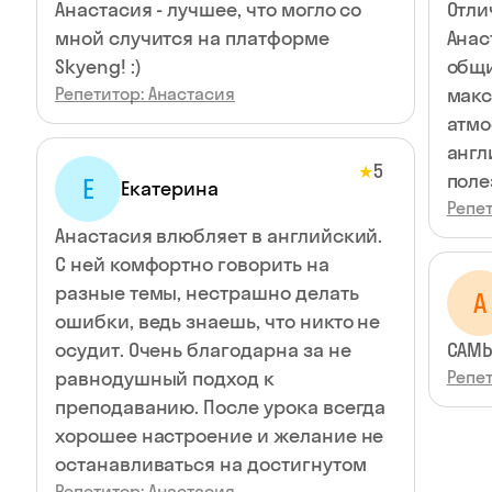
Анастасия - лучшее, что могло со
Отли
мной случится на платформе
Анас
Skyeng! :)
общи
Репетитор: Анастасия
макс
атмо
англ
5
★
поле
Е
Екатерина
Репет
Анастасия влюбляет в английский.
С ней комфортно говорить на
разные темы, нестрашно делать
А
ошибки, ведь знаешь, что никто не
осудит. Очень благодарна за не
САМЫ
равнодушный подход к
Репет
преподаванию. После урока всегда
хорошее настроение и желание не
останавливаться на достигнутом
Репетитор: Анастасия