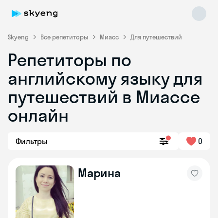
Skyeng
Все репетиторы
Миасс
Для путешествий
Репетиторы по
английскому языку для
путешествий в Миассе
онлайн
Skyeng Chat
online
Фильтры
0
Марина