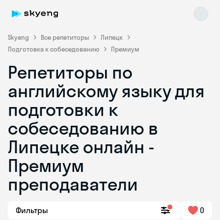
Skyeng
Все репетиторы
Липецк
Подготовка к собеседованию
Премиум
Репетиторы по
английскому языку для
подготовки к
собеседованию в
Skyeng Chat
online
Липецке онлайн -
Премиум
преподаватели
Фильтры
0