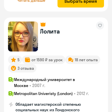
Читать дальше
Выбрать время
Лолита
5
от 1590 ₽ за урок
18 лет опыта
3 отзыва
Международный университет в
•
2007 г.
Москве
•
2012 г.
Metropolitan Univeristy (London)
Обладает магистерской степенью
социальных наук из Лондонского