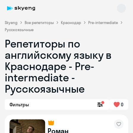
Skyeng
Все репетиторы
Краснодар
Pre-intermediate
Русскоязычные
Репетиторы по
английскому языку в
Краснодаре - Pre-
intermediate -
Skyeng Chat
online
Русскоязычные
Фильтры
0
Роман