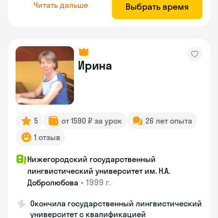
Читать дальше
Выбрать время
Ирина
5
от 1590 ₽ за урок
26 лет опыта
1 отзыв
Нижегородский государственный
лингвистический университет им. Н.А.
•
1999 г.
Добролюбова
Окончила государственный лингвистический
университет с квалификацией