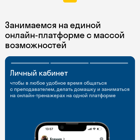
Занимаемся на единой
онлайн-платформе с массой
возможностей
Личный кабинет
Мобильное
Разговорные клубы
приложение
и Talks
чтобы в любое удобное время общаться
с преподавателем, делать домашку и заниматься
чтобы заниматься и изучать новые слова где
Групповые занятия для разговорной практики
на онлайн-тренажерах на одной платформе
и когда удобно
и индивидуальные встречи с преподавателями
со всего мира, чтобы общаться на английском
свободно