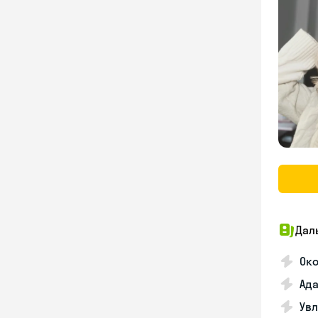
Дал
Око
Ада
Увл