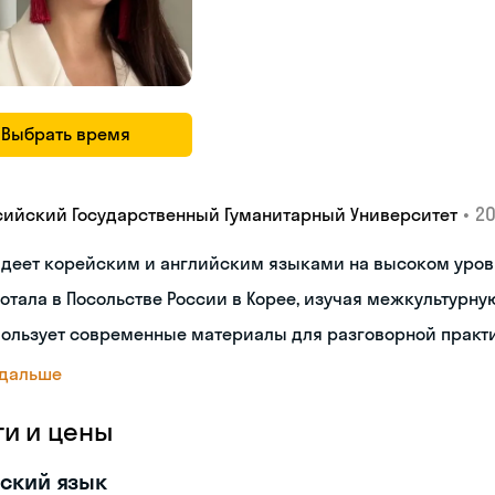
Выбрать время
•
20
сийский Государственный Гуманитарный Университет
адеет корейским и английским языками на высоком уров
отала в Посольстве России в Корее, изучая межкультур
пользует современные материалы для разговорной практ
 дальше
ги и цены
ский язык