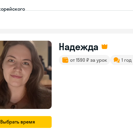
корейского
Надежда
от 1590 ₽ за урок
1 год
Выбрать время