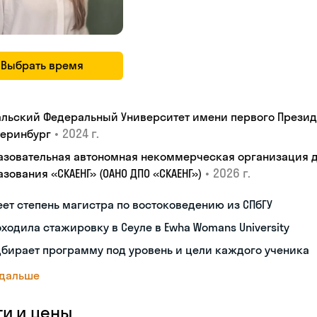
Выбрать время
альский Федеральный Университет имени первого Президен
•
2024 г.
теринбург
азовательная автономная некоммерческая организация 
•
2026 г.
зования «СКАЕНГ» (ОАНО ДПО «СКАЕНГ»)
ет степень магистра по востоковедению из СПбГУ
ходила стажировку в Сеуле в Ewha Womans University
бирает программу под уровень и цели каждого ученика
 дальше
ги и цены