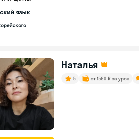
ский язык
корейского
Наталья
5
от 1590 ₽ за урок