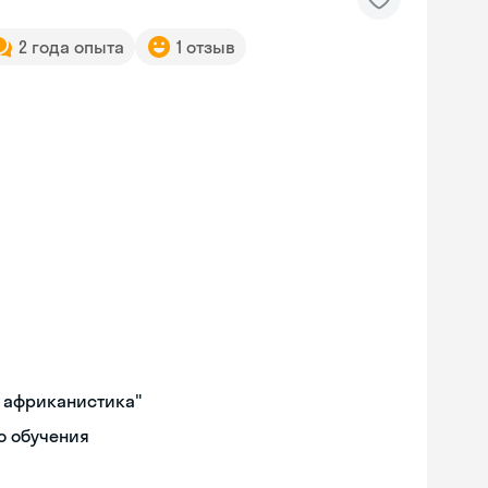
2 года опыта
1 отзыв
и африканистика"
о обучения