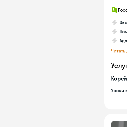
Рос
Око
Пом
Ада
Читать
Услу
Корей
Уроки 