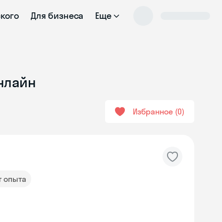
ского
Для бизнеса
Еще
нлайн
Избранное
0
т опыта