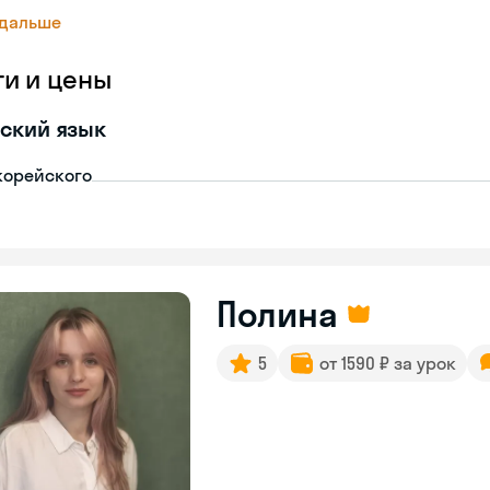
 дальше
ги и цены
ский язык
корейского
Полина
5
от 1590 ₽ за урок