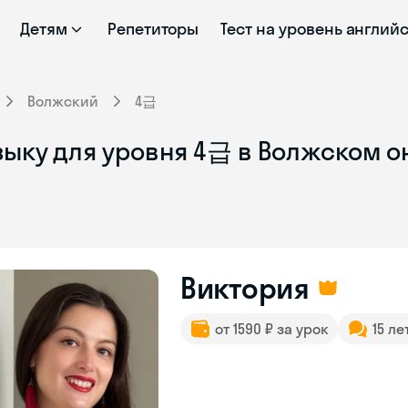
Детям
Репетиторы
Тест на уровень англий
Волжский
4급
зыку для уровня 4급 в Волжском о
Виктория
от 1590 ₽ за урок
15 ле