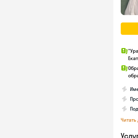
"Ур
Ека
Обр
обра
Име
Про
Под
Читать
Услу