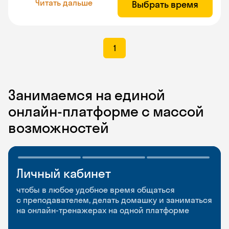
Читать дальше
Выбрать время
1
Занимаемся на единой
онлайн-платформе с массой
возможностей
Личный кабинет
Мобильное
Разговорные клубы
приложение
и Talks
чтобы в любое удобное время общаться
с преподавателем, делать домашку и заниматься
чтобы заниматься и изучать новые слова где
Групповые занятия для разговорной практики
на онлайн-тренажерах на одной платформе
и когда удобно
и индивидуальные встречи с преподавателями
со всего мира, чтобы общаться на английском