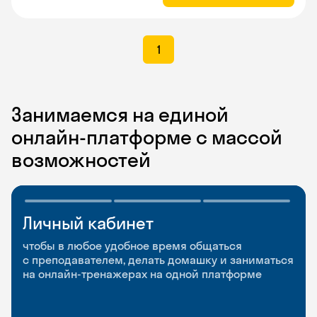
1
Занимаемся на единой
онлайн-платформе с массой
возможностей
Личный кабинет
Мобильное
Разговорные клубы
приложение
и Talks
чтобы в любое удобное время общаться
с преподавателем, делать домашку и заниматься
чтобы заниматься и изучать новые слова где
Групповые занятия для разговорной практики
на онлайн-тренажерах на одной платформе
и когда удобно
и индивидуальные встречи с преподавателями
со всего мира, чтобы общаться на английском
свободно