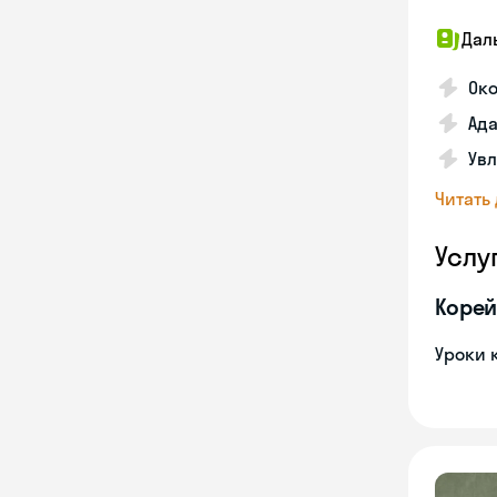
Дал
Око
Ада
Увл
Читать
Услу
Корей
Уроки 