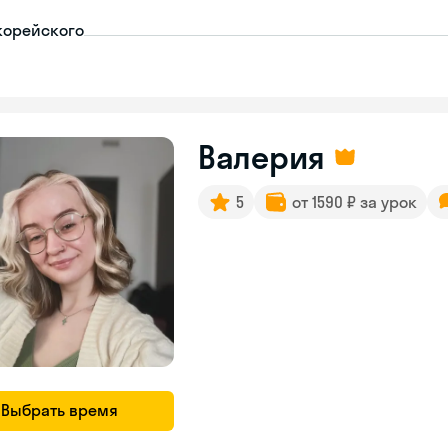
корейского
Валерия
5
от 1590 ₽ за урок
Выбрать время