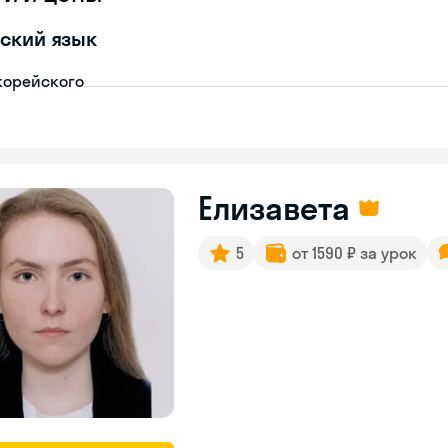
ский язык
корейского
Елизавета
5
от 1590 ₽ за урок