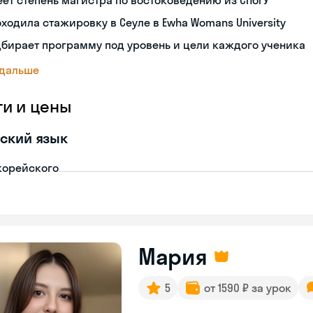
ет степень магистра по востоковедению из СПбГУ
ходила стажировку в Сеуле в Ewha Womans University
бирает программу под уровень и цели каждого ученика
 дальше
ги и цены
ский язык
корейского
Мария
5
от 1590 ₽ за урок