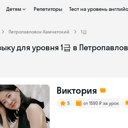
Детям
Репетиторы
Тест на уровень англий
Петропавловск-Камчатский
1급
зыку для уровня 1급 в Петропавло
Виктория
5
от 1590 ₽ за урок