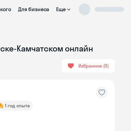
ского
Для бизнеса
Еще
вске-Камчатском онлайн
Избранное
0
1 год опыта