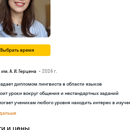
Выбрать время
•
2024 г.
 им. А. И. Герцена
адает дипломом лингвиста в области языков
оит уроки вокруг общения и нестандартных заданий
огает ученикам любого уровня находить интерес в изуче
 дальше
ги и цены