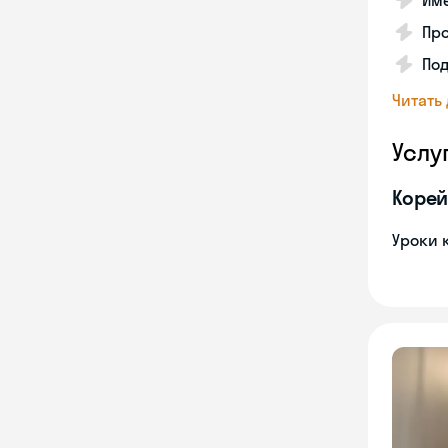
Име
Про
Под
Читать
Услу
Корей
Уроки 