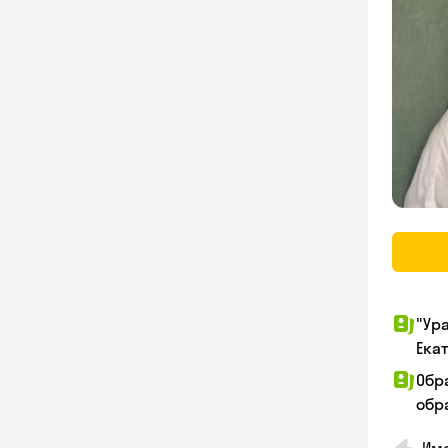
"Ур
Ека
Обр
обра