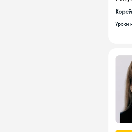
Корей
Уроки 