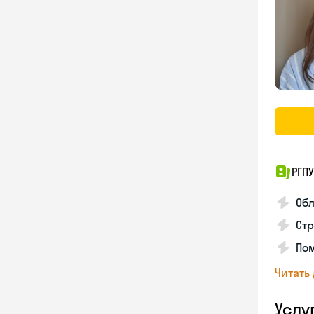
РГПУ
Обл
Стр
Пом
Читать
Услу