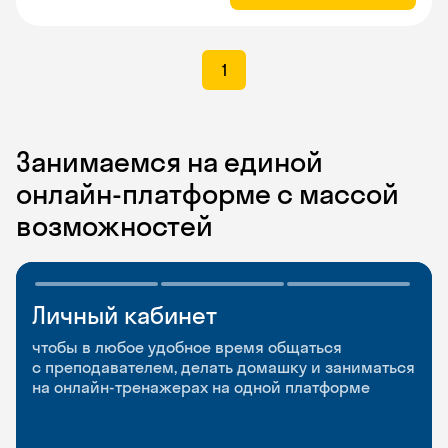
1
Занимаемся на единой
онлайн-платформе с массой
возможностей
Личный кабинет
Мобильное
Разговорные клубы
приложение
и Talks
чтобы в любое удобное время общаться
с преподавателем, делать домашку и заниматься
чтобы заниматься и изучать новые слова где
Групповые занятия для разговорной практики
на онлайн-тренажерах на одной платформе
и когда удобно
и индивидуальные встречи с преподавателями
со всего мира, чтобы общаться на английском
свободно