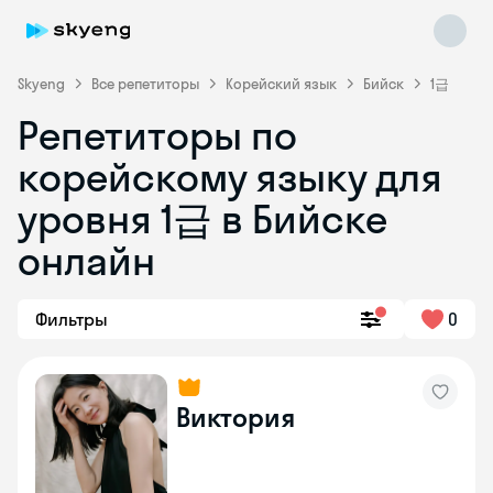
Skyeng
Все репетиторы
Корейский язык
Бийск
1급
Репетиторы по
корейскому языку для
уровня 1급 в Бийске
онлайн
Skyeng Chat
online
Фильтры
0
Виктория