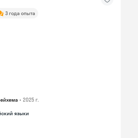
3 года опыта
•
2025 г.
лейхема
йский языки