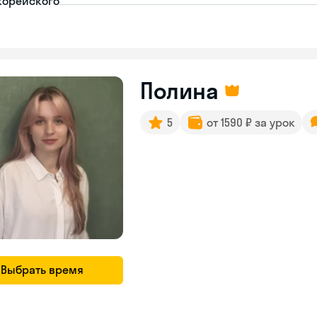
корейского
Полина
5
от 1590 ₽ за урок
Выбрать время