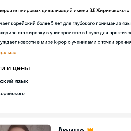
верситет мировых цивилизаций имени В.В.Жириновского
чает корейский более 5 лет для глубокого понимания яз
ходила стажировку в университете в Сеуле для практиче
уждает новости в мире k-pop с учениками с точки зрени
 дальше
ги и цены
ский язык
корейского
Арина