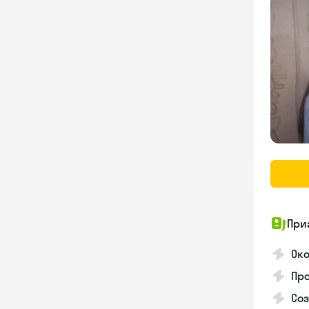
При
Око
Про
Соз