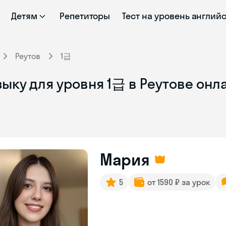
Детям
Репетиторы
Тест на уровень англий
Реутов
1급
ыку для уровня 1급 в Реутове онл
Мария
5
от 1590 ₽ за урок