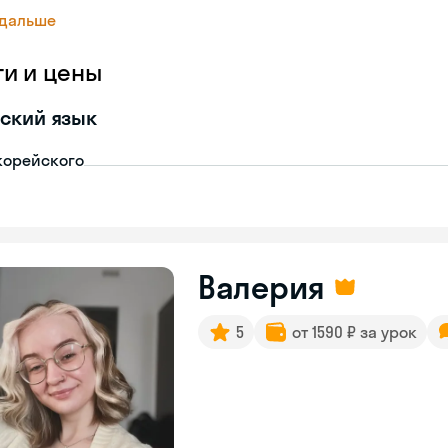
 дальше
ги и цены
ский язык
корейского
Валерия
5
от 1590 ₽ за урок