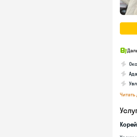
Дал
Око
Ада
Увл
Читать
Услу
Корей