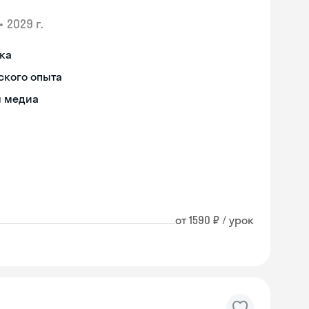
•
2029 г.
ыка
ского опыта
я медиа
от 1590 ₽ / урок