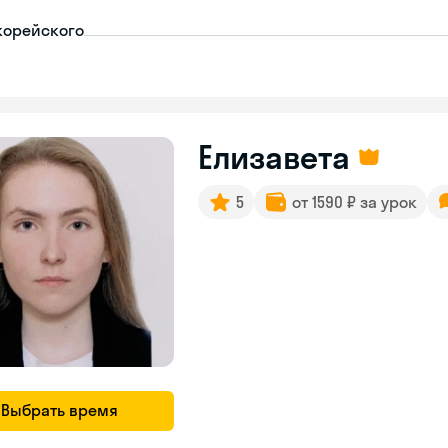
корейского
Елизавета
5
от 1590 ₽ за урок
Выбрать время