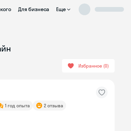
ского
Для бизнеса
Еще
айн
Избранное
0
1 год опыта
2 отзыва