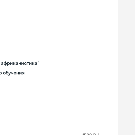
и африканистика"
о обучения