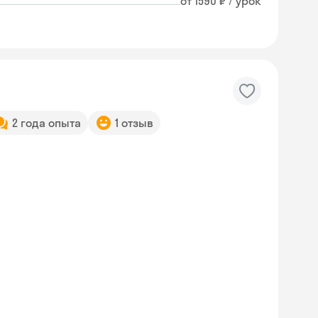
от 1590 ₽ / урок
2 года опыта
1 отзыв
Skyeng Chat
online