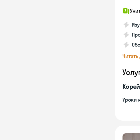
Уни
Изу
Про
Обс
Читать
Услу
Корей
Уроки 