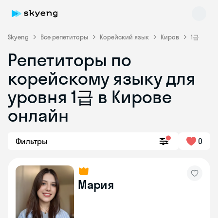
Skyeng
Все репетиторы
Корейский язык
Киров
1급
Репетиторы по
корейскому языку для
уровня 1급 в Кирове
онлайн
Skyeng Chat
online
Фильтры
0
Мария