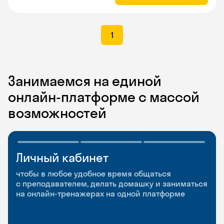
1
Занимаемся на единой
онлайн-платформе с массой
возможностей
Личный кабинет
Мобильное
Разговорные клубы
приложение
и Talks
чтобы в любое удобное время общаться
с преподавателем, делать домашку и заниматься
чтобы заниматься и изучать новые слова где
Групповые занятия для разговорной практики
на онлайн-тренажерах на одной платформе
и когда удобно
и индивидуальные встречи с преподавателями
со всего мира, чтобы общаться на английском
свободно