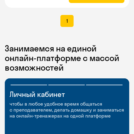
1
Занимаемся на единой
онлайн-платформе с массой
возможностей
Личный кабинет
Мобильное
Разговорные клубы
приложение
и Talks
чтобы в любое удобное время общаться
с преподавателем, делать домашку и заниматься
чтобы заниматься и изучать новые слова где
Групповые занятия для разговорной практики
на онлайн-тренажерах на одной платформе
и когда удобно
и индивидуальные встречи с преподавателями
со всего мира, чтобы общаться на английском
свободно