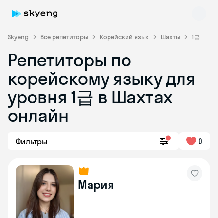
Skyeng
Все репетиторы
Корейский язык
Шахты
1급
Репетиторы по
корейскому языку для
уровня 1급 в Шахтах
онлайн
Skyeng Chat
online
Фильтры
0
Мария