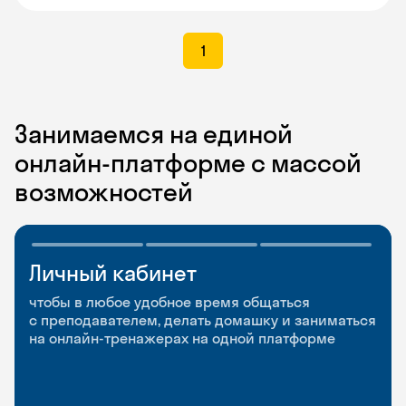
1
Занимаемся на единой
онлайн-платформе с массой
возможностей
Личный кабинет
Мобильное
Разговорные клубы
приложение
и Talks
чтобы в любое удобное время общаться
с преподавателем, делать домашку и заниматься
чтобы заниматься и изучать новые слова где
Групповые занятия для разговорной практики
на онлайн-тренажерах на одной платформе
и когда удобно
и индивидуальные встречи с преподавателями
со всего мира, чтобы общаться на английском
свободно