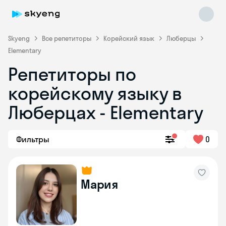
Skyeng
Все репетиторы
Корейский язык
Люберцы
Elementary
Репетиторы по
корейскому языку в
Люберцах - Elementary
Skyeng Chat
online
Фильтры
0
Мария