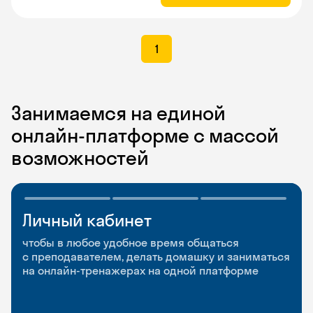
1
Занимаемся на единой
онлайн-платформе с массой
возможностей
Личный кабинет
Мобильное
Разговорные клубы
приложение
и Talks
чтобы в любое удобное время общаться
с преподавателем, делать домашку и заниматься
чтобы заниматься и изучать новые слова где
Групповые занятия для разговорной практики
на онлайн-тренажерах на одной платформе
и когда удобно
и индивидуальные встречи с преподавателями
со всего мира, чтобы общаться на английском
свободно