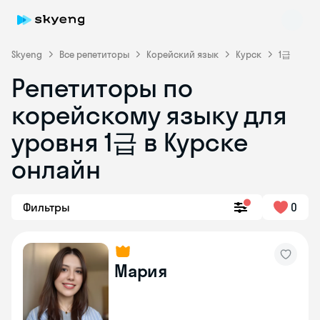
Skyeng
Все репетиторы
Корейский язык
Курск
1급
Репетиторы по
корейскому языку для
уровня 1급 в Курске
онлайн
Skyeng Chat
online
Фильтры
0
Мария