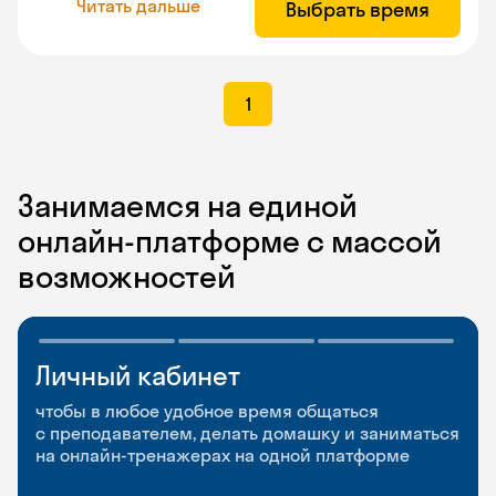
Читать дальше
Выбрать время
1
Занимаемся на единой
онлайн-платформе с массой
возможностей
Личный кабинет
Мобильное
Разговорные клубы
приложение
и Talks
чтобы в любое удобное время общаться
с преподавателем, делать домашку и заниматься
чтобы заниматься и изучать новые слова где
Групповые занятия для разговорной практики
на онлайн-тренажерах на одной платформе
и когда удобно
и индивидуальные встречи с преподавателями
со всего мира, чтобы общаться на английском