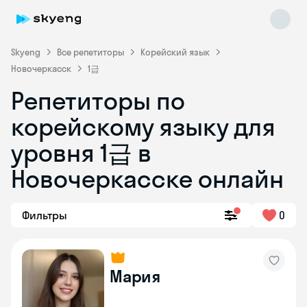
Skyeng
Все репетиторы
Корейский язык
Новочеркасск
1급
Репетиторы по
корейскому языку для
уровня 1급 в
Skyeng Chat
online
Новочеркасске онлайн
Фильтры
0
Мария