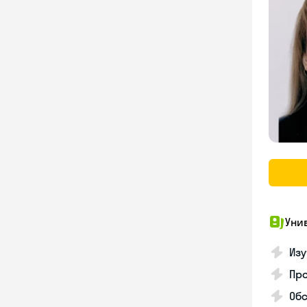
Уни
Изу
Про
Обс