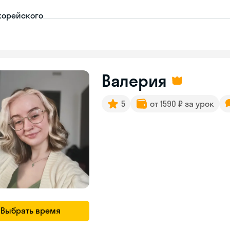
корейского
Валерия
5
от 1590 ₽ за урок
Выбрать время