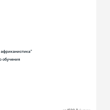
и африканистика"
о обучения