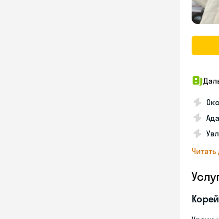
Дал
Око
Ада
Увл
Читать
Услу
Корей