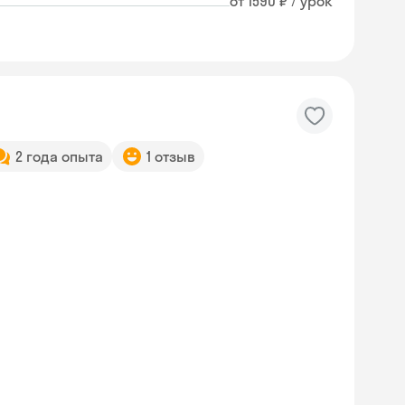
от 1590 ₽ / урок
2 года опыта
1 отзыв
Skyeng Chat
online