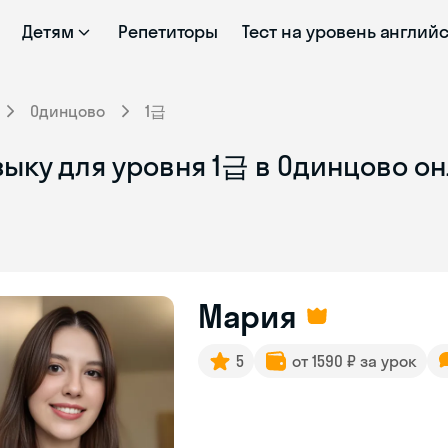
Детям
Репетиторы
Тест на уровень англий
Одинцово
1급
зыку для уровня 1급 в Одинцово о
Мария
5
от 1590 ₽ за урок