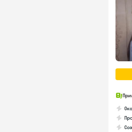
При
Око
Про
Соз