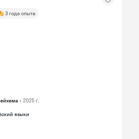
3 года опыта
•
2025 г.
лейхема
йский языки