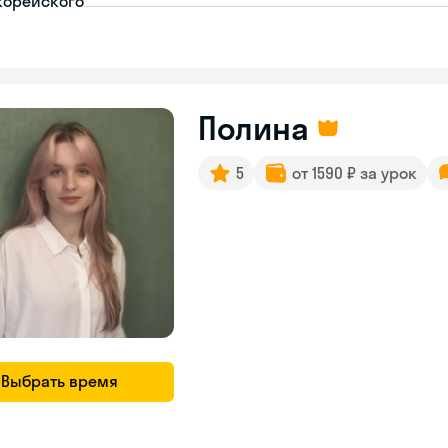
корейского
Полина
5
от 1590 ₽ за урок
Выбрать время