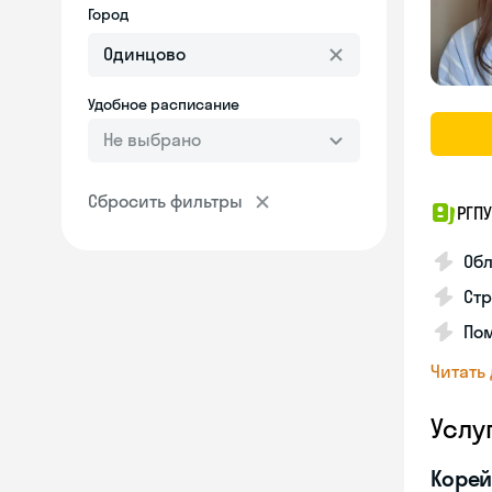
Город
Удобное расписание
Не выбрано
Сбросить фильтры
РГПУ
Обл
Стр
Пом
Читать
Услу
Корей