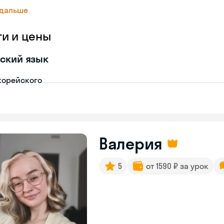
 дальше
ги и цены
ский язык
корейского
Валерия
5
от 1590 ₽ за урок