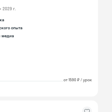
•
2029 г.
ыка
ского опыта
я медиа
от 1590 ₽ / урок