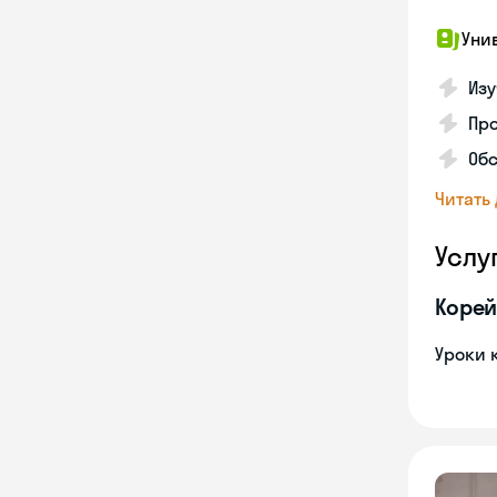
Уни
Изу
Про
Обс
Читать
Услу
Корей
Уроки 