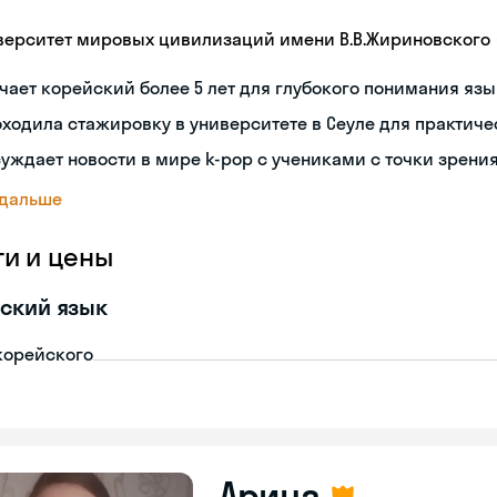
верситет мировых цивилизаций имени В.В.Жириновского
чает корейский более 5 лет для глубокого понимания яз
ходила стажировку в университете в Сеуле для практиче
уждает новости в мире k-pop с учениками с точки зрени
 дальше
ги и цены
ский язык
корейского
Арина