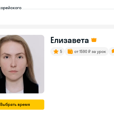
корейского
Елизавета
5
от 1590 ₽ за урок
Выбрать время