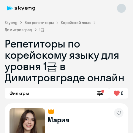
Skyeng
Все репетиторы
Корейский язык
Димитровград
1급
Репетиторы по
корейскому языку для
уровня 1급 в
Skyeng Chat
online
Димитровграде онлайн
Фильтры
0
Мария