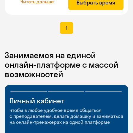
Читать дальше
Выбрать время
1
Занимаемся на единой
онлайн-платформе с массой
возможностей
Личный кабинет
Мобильное
Разговорные клубы
приложение
и Talks
чтобы в любое удобное время общаться
с преподавателем, делать домашку и заниматься
чтобы заниматься и изучать новые слова где
Групповые занятия для разговорной практики
на онлайн-тренажерах на одной платформе
и когда удобно
и индивидуальные встречи с преподавателями
со всего мира, чтобы общаться на английском