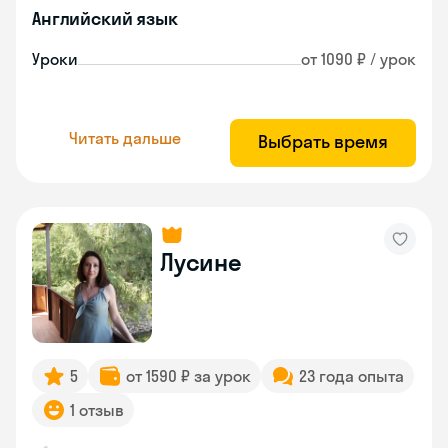
Английский язык
Уроки
от 1090 ₽ / урок
Читать дальше
Выбрать время
Лусине
5
от 1590 ₽ за урок
23 года опыта
1 отзыв