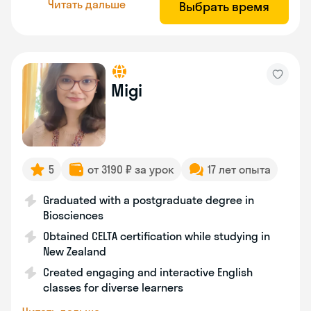
Читать дальше
Выбрать время
Migi
5
от 3190 ₽ за урок
17 лет опыта
Graduated with a postgraduate degree in
Biosciences
Obtained CELTA certification while studying in
New Zealand
Created engaging and interactive English
classes for diverse learners