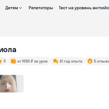
Детям
Репетиторы
Тест на уровень англий
иола
5
от 1090 ₽ за урок
41 год опыта
5 отзыв