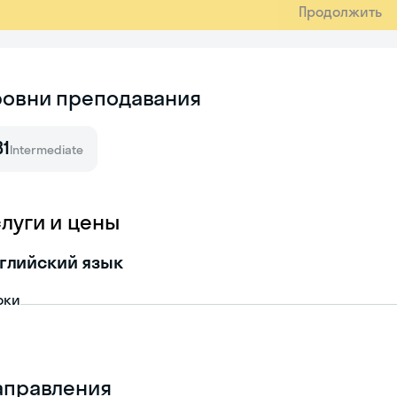
Продолжить
ровни преподавания
B1
Intermediate
слуги и цены
глийский язык
оки
аправления