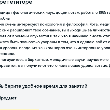
 репетиторе
ндидат филологических наук, доцент, стаж работы с 1985 г
собий
ня очень интересуют психология и философия. Йога, медита
к они расширяют твое сознание, ты выходишь за личност
емя от времени случается и так ,что я начинаю писать ста
жете быть полностью уверены в том, что я сделаю всё от 
ш уровень владения языком через очень интересные уро
тенциал.
 погрузитесь в бархатные, мелодичные звуки изучаемого 
нравится, вы получите от этого наивысшее удовольствие. 
Выберите удобное время для занятий
Предмет