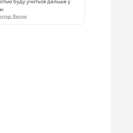
стью буду учиться дальше у
лы
итор: Виола