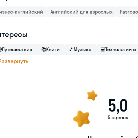
изнес-английский
Английский для взрослых
Разгов
нтересы

Путешествия
📚
Книги
🎵
Музыка
💻
Технологии и
Развернуть
5,0
5 оценок