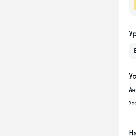
У
У
Ан
Ур
Н