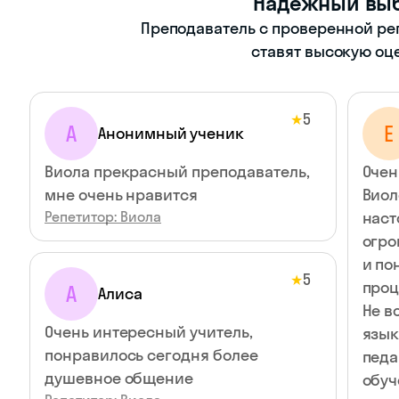
Надежный вы
Преподаватель с проверенной ре
ставят высокую оц
5
★
А
E
Анонимный ученик
Виола прекрасный преподаватель,
Очен
мне очень нравится
Виол
Репетитор: Виола
наст
огро
и по
5
★
проц
А
Алиса
Не в
Очень интересный учитель,
язык
понравилось сегодня более
педа
душевное общение
обуч