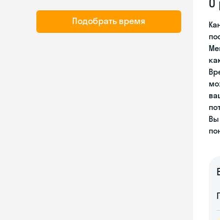
О
Подобрать время
Ка
по
Ме
ка
Вр
мо
ва
по
Вы
по