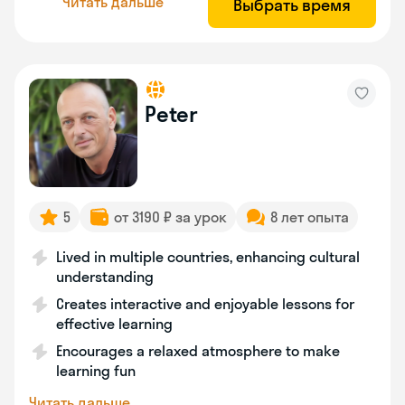
Читать дальше
Выбрать время
Peter
5
от 3190 ₽ за урок
8 лет опыта
Lived in multiple countries, enhancing cultural
understanding
Creates interactive and enjoyable lessons for
effective learning
Encourages a relaxed atmosphere to make
learning fun
Читать дальше