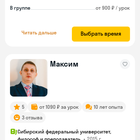
В группе
от 900 ₽ / урок
Читать дальше
Выбрать время
Максим
5
от 1090 ₽ за урок
10 лет опыта
3 отзыва
Сибирский федеральный университет,
•
2015 г.
философ и преподаватель