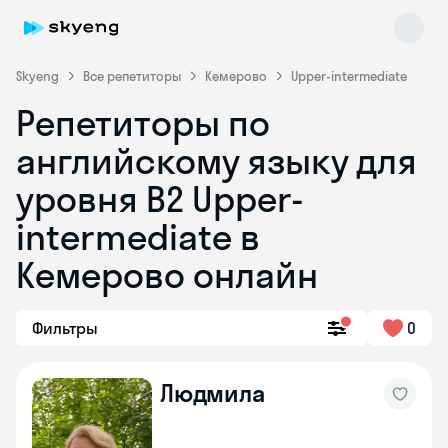
Skyeng
Все репетиторы
Кемерово
Upper-intermediate
Репетиторы по
английскому языку для
уровня B2 Upper-
intermediate в
Кемерово онлайн
Skyeng Chat
online
Фильтры
0
Людмила