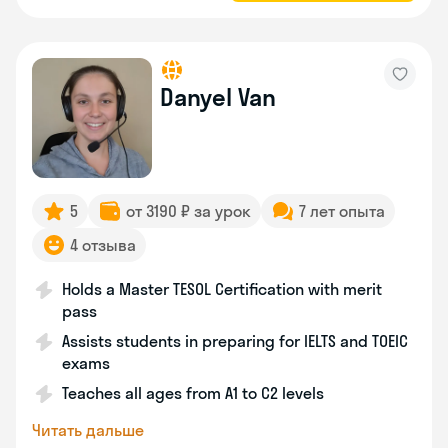
Danyel Van
5
от 3190 ₽ за урок
7 лет опыта
4 отзыва
Holds a Master TESOL Certification with merit
pass
Assists students in preparing for IELTS and TOEIC
exams
Teaches all ages from A1 to C2 levels
Читать дальше