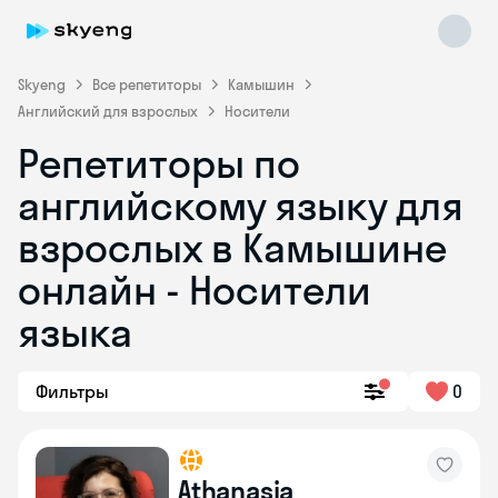
Skyeng
Все репетиторы
Камышин
Английский для взрослых
Носители
Репетиторы по
английскому языку для
взрослых в Камышине
онлайн - Носители
Skyeng Chat
online
языка
Фильтры
0
Athanasia