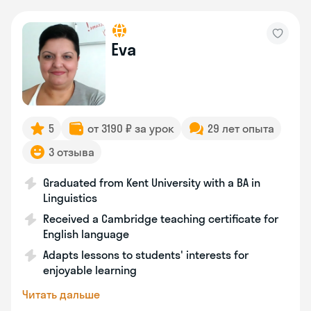
Eva
5
от 3190 ₽ за урок
29 лет опыта
3 отзыва
Graduated from Kent University with a BA in
Linguistics
Received a Cambridge teaching certificate for
English language
Adapts lessons to students' interests for
enjoyable learning
Читать дальше