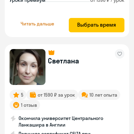
Уроки премиум
от 1590 ₽ / урок
Читать дальше
Выбрать время
Светлана
5
от 1590 ₽ за урок
10 лет опыта
1 отзыв
Окончила университет Центрального
Ланкашира в Англии
Получила сертификат СELTA при