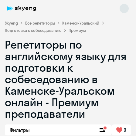
Skyeng
Все репетиторы
Каменск-Уральский
Подготовка к собеседованию
Премиум
Репетиторы по
английскому языку для
подготовки к
собеседованию в
Skyeng Chat
online
Каменске-Уральском
онлайн - Премиум
преподаватели
Фильтры
0