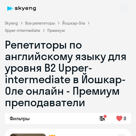
Skyeng
Все репетиторы
Йошкар-Ола
Upper-intermediate
Премиум
Репетиторы по
английскому языку для
уровня B2 Upper-
intermediate в Йошкар-
Skyeng Chat
online
Оле онлайн - Премиум
преподаватели
Фильтры
0