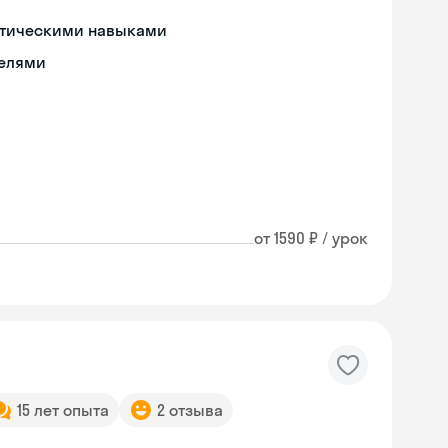
актическими навыками
телями
от 1590 ₽ / урок
15 лет опыта
2 отзыва