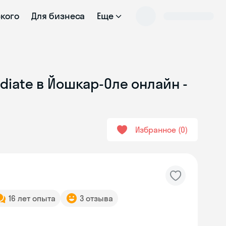
ского
Для бизнеса
Еще
diate в Йошкар-Оле онлайн -
Избранное
0
16 лет опыта
3 отзыва