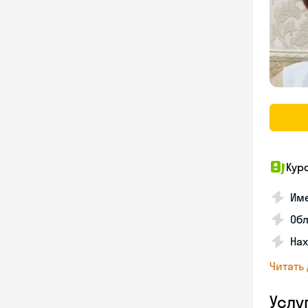
Кур
Име
Об
На
Читать
Услу