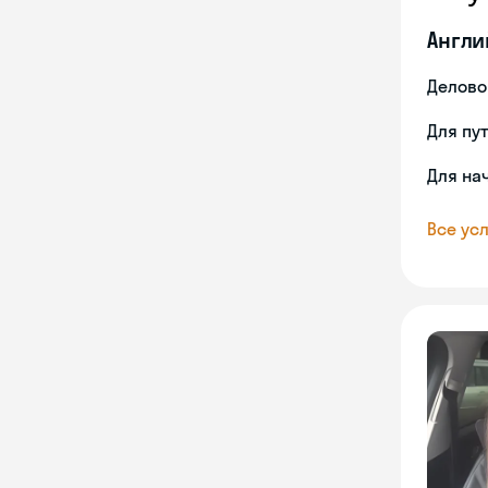
Англи
Делово
Для пу
Для на
Все усл