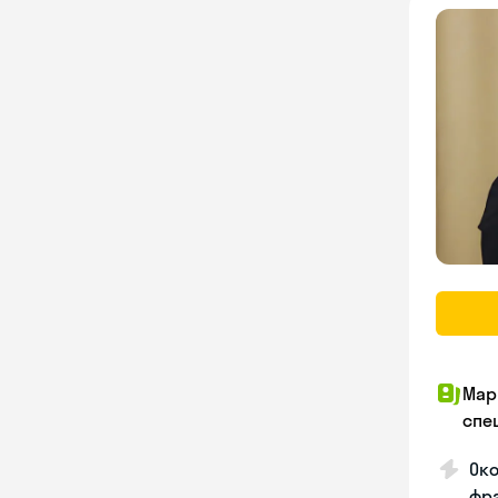
Мар
спе
Око
фр