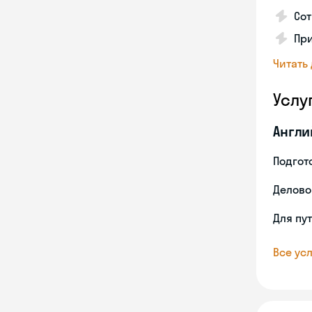
Со
Пр
Читать
Услу
Англи
Подгото
Делово
Для пу
Все усл