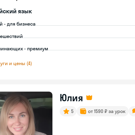
йский язык
й - для бизнеса
тешествий
чинающих - премиум
уги и цены (4)
Юлия
5
от 1590 ₽ за урок