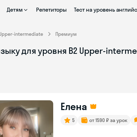
Детям
Репетиторы
Тест на уровень англий
Upper-intermediate
Премиум
зыку для уровня B2 Upper-interme
Елена
5
от 1590 ₽ за урок