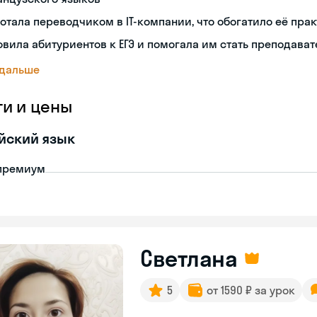
отала переводчиком в IT-компании, что обогатило её пр
овила абитуриентов к ЕГЭ и помогала им стать преподава
 дальше
ги и цены
йский язык
премиум
Светлана
5
от 1590 ₽ за урок