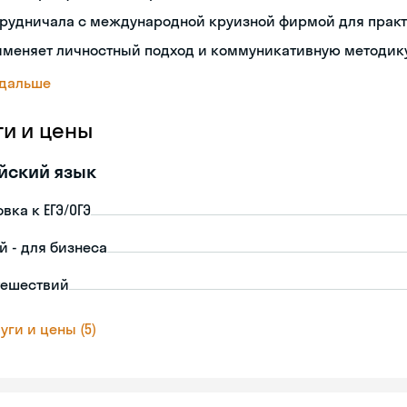
трудничала с международной круизной фирмой для прак
именяет личностный подход и коммуникативную методику
 дальше
ги и цены
йский язык
вка к ЕГЭ/ОГЭ
й - для бизнеса
тешествий
уги и цены (5)