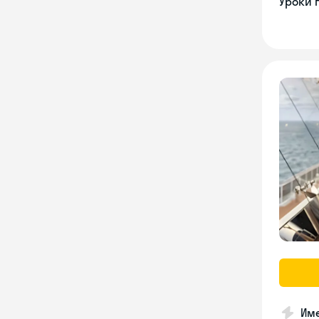
Уроки 
Име