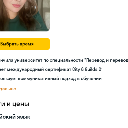
Выбрать время
нчила университет по специальности "Перевод и перево
ет международный сертификат City & Guilds C1
пользует коммуникативный подход в обучении
 дальше
ги и цены
йский язык