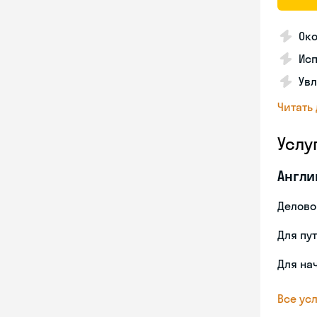
Ок
Исп
Увл
Читать
Услу
Англи
Делово
Для пу
Для на
Все усл