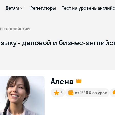
Детям
Репетиторы
Тест на уровень англий
нес-английский
зыку - деловой и бизнес-английс
Алена
5
от 1590 ₽ за урок