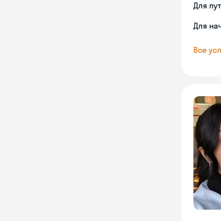
Для пу
Для на
Все усл