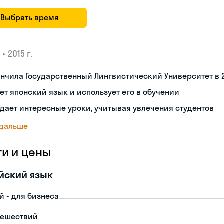
Выбрать время
•
2015 г.
нчила Государственный Лингвистический Университет в 2
ет японский язык и использует его в обучении
дает интересные уроки, учитывая увлечения студентов
 дальше
ги и цены
йский язык
й - для бизнеса
тешествий