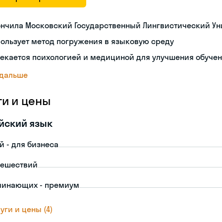
ончила Московский Государственный Лингвистический Ун
ользует метод погружения в языковую среду
екается психологией и медициной для улучшения обуче
 дальше
ги и цены
йский язык
й - для бизнеса
тешествий
чинающих - премиум
уги и цены (4)