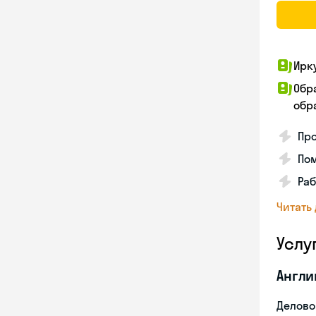
Ирк
Обр
обра
Про
Пом
Раб
Читать
Услу
Англи
Делово