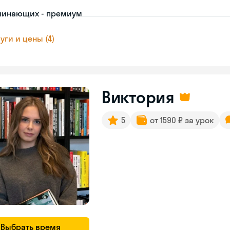
чинающих - премиум
уги и цены (4)
Виктория
5
от 1590 ₽ за урок
Выбрать время