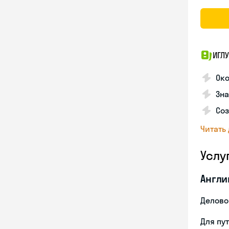
ИГЛУ
Око
Зна
Соз
Читать
Услу
Англи
Делово
Для пу