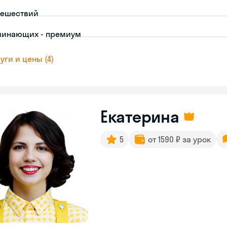
тешествий
чинающих - премиум
уги и цены (4)
Екатерина
5
от 1590 ₽ за урок