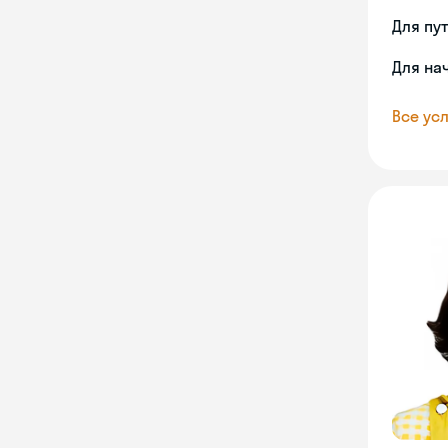
Для пу
Для на
Все усл