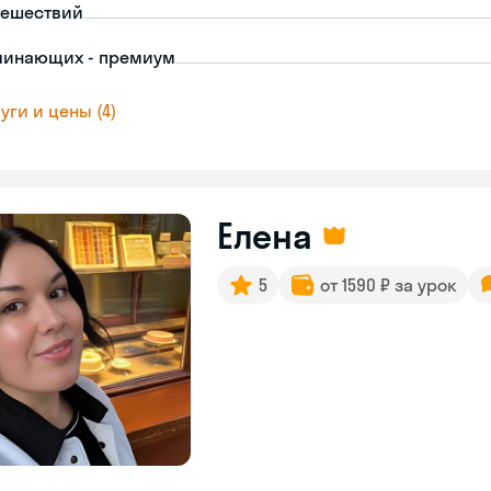
тешествий
чинающих - премиум
уги и цены (4)
Елена
5
от 1590 ₽ за урок