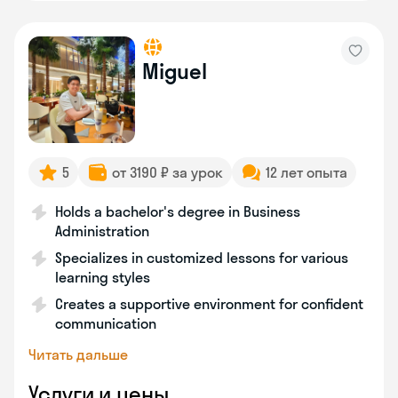
Miguel
5
от 3190 ₽ за урок
12 лет опыта
Holds a bachelor's degree in Business
Administration
Specializes in customized lessons for various
learning styles
Creates a supportive environment for confident
communication
Читать дальше
Услуги и цены