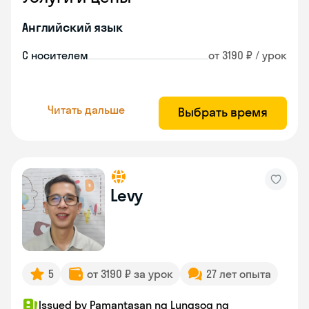
Английский язык
С носителем
от 3190 ₽ / урок
Читать дальше
Выбрать время
Levy
5
от 3190 ₽ за урок
27 лет опыта
Issued by Pamantasan ng Lungsog ng