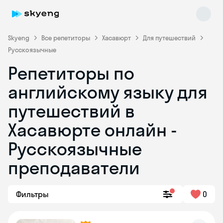
Skyeng
Все репетиторы
Хасавюрт
Для путешествий
Русскоязычные
Репетиторы по
английскому языку для
путешествий в
Хасавюрте онлайн -
Skyeng Chat
online
Русскоязычные
преподаватели
Фильтры
0