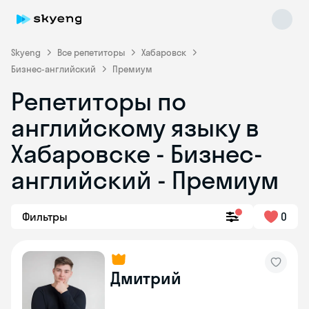
Skyeng
Все репетиторы
Хабаровск
Бизнес-английский
Премиум
Репетиторы по
английскому языку в
Хабаровске - Бизнес-
английский - Премиум
Skyeng Chat
online
Фильтры
0
Дмитрий