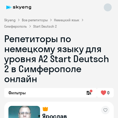
Skyeng
Все репетиторы
Немецкий язык
Симферополь
Start Deutsch 2
Репетиторы по
немецкому языку для
уровня A2 Start Deutsch
2 в Симферополе
Skyeng Chat
online
онлайн
Фильтры
0
Ярослав