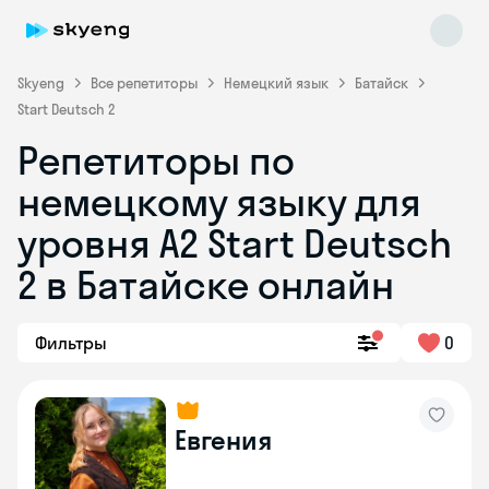
Skyeng
Все репетиторы
Немецкий язык
Батайск
Start Deutsch 2
Репетиторы по
немецкому языку для
уровня A2 Start Deutsch
2 в Батайске онлайн
Skyeng Chat
online
Фильтры
0
Евгения