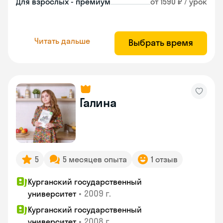
Для взрослых - премиум
от 1590 ₽ / урок
Читать дальше
Выбрать время
Галина
5
5 месяцев опыта
1 отзыв
Курганский государственный
•
2009 г.
университет
Курганский государственный
•
2008 г.
университет