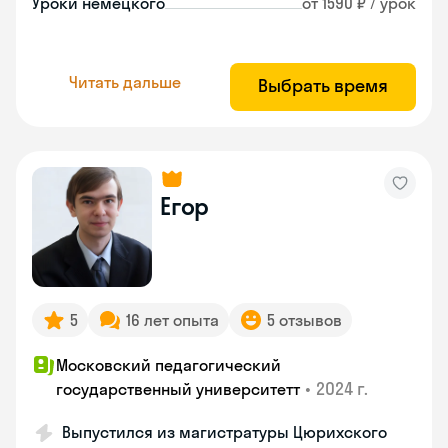
Уроки немецкого
от 1590 ₽ / урок
Читать дальше
Выбрать время
Егор
5
16 лет опыта
5 отзывов
Московский педагогический
•
2024 г.
государственный университетт
Выпустился из магистратуры Цюрихского