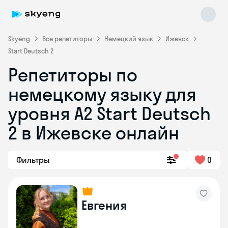
Skyeng
Все репетиторы
Немецкий язык
Ижевск
Start Deutsch 2
Репетиторы по
немецкому языку для
уровня A2 Start Deutsch
2 в Ижевске онлайн
Skyeng Chat
online
Фильтры
0
Евгения