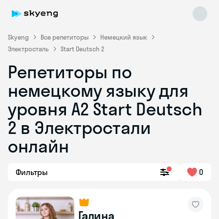
Skyeng
Все репетиторы
Немецкий язык
Электросталь
Start Deutsch 2
Репетиторы по
немецкому языку для
уровня A2 Start Deutsch
2 в Электростали
Skyeng Chat
online
онлайн
Фильтры
0
Галина