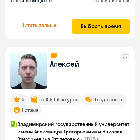
Уроки немецкого
от 1590 ₽ / урок
Читать дальше
Выбрать время
Алексей
5
от 1590 ₽ за урок
3 года опыта
1 отзыв
Владимирский государственный университет
имени Александра Григорьевича и Николая
•
2023 г.
Григорьевича Столетовых