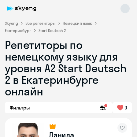
Skyeng
Все репетиторы
Немецкий язык
Екатеринбург
Start Deutsch 2
Репетиторы по
немецкому языку для
уровня A2 Start Deutsch
2 в Екатеринбурге
Skyeng Chat
online
онлайн
Фильтры
0
Данила