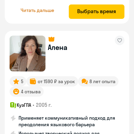
Читать дальше
Выбрать время
Алена
5
от 1590 ₽ за урок
8 лет опыта
4 отзыва
•
2005 г.
КузГПА
Применяет коммуникативный подход для
преодоления языкового барьера
Использует творческий подход для