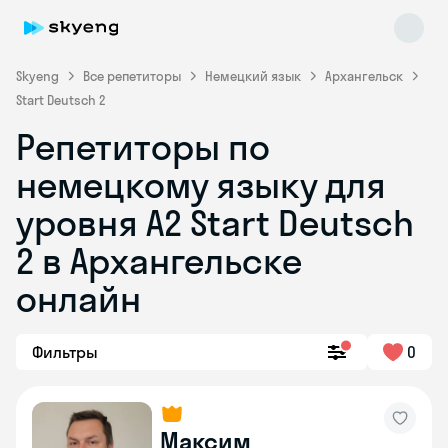
Skyeng
Все репетиторы
Немецкий язык
Архангельск
Start Deutsch 2
Репетиторы по
немецкому языку для
уровня A2 Start Deutsch
2 в Архангельске
Skyeng Chat
online
онлайн
Фильтры
0
Максим