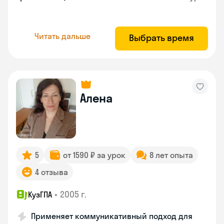
Читать дальше
Выбрать время
Алена
5
от 1590 ₽ за урок
8 лет опыта
4 отзыва
•
2005 г.
КузГПА
Применяет коммуникативный подход для