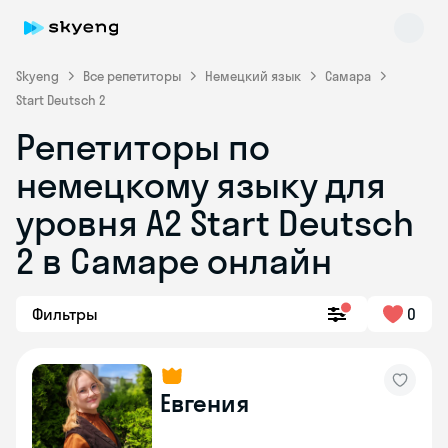
Skyeng
Все репетиторы
Немецкий язык
Самара
Start Deutsch 2
Репетиторы по
немецкому языку для
уровня A2 Start Deutsch
2 в Самаре онлайн
Skyeng Chat
online
Фильтры
0
Евгения