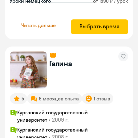
Уроки немецкого
от 1590 ₽ / урок
Читать дальше
Выбрать время
Галина
5
6 месяцев опыта
1 отзыв
Курганский государственный
•
2009 г.
университет
Курганский государственный
•
2008 г.
университет