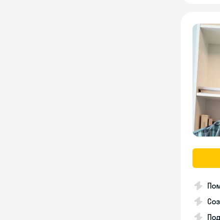
Пом
Соз
По