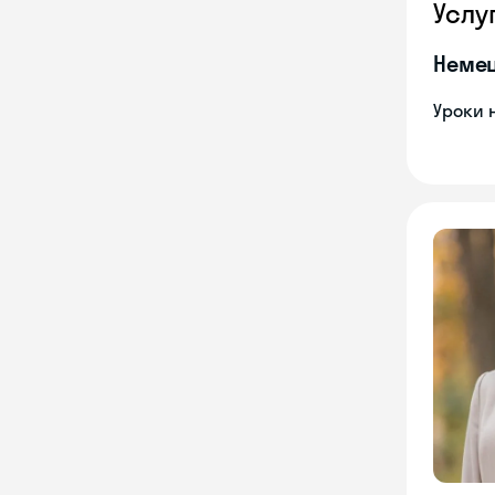
Услу
Неме
Уроки 