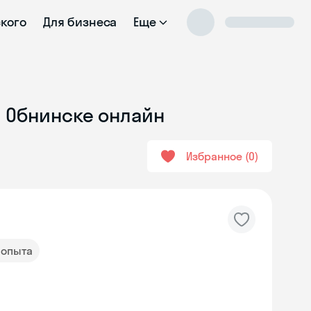
ского
Для бизнеса
Еще
в Обнинске онлайн
Избранное
0
т опыта