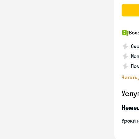
Вол
Око
Исп
Пом
Читать
Услу
Неме
Уроки 