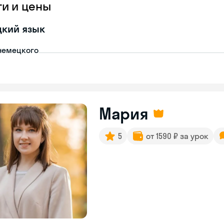
ги и цены
цкий язык
немецкого
Мария
5
от 1590 ₽ за урок