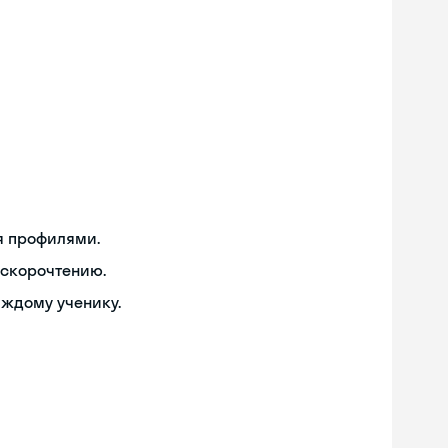
я профилями.
 скорочтению.
аждому ученику.