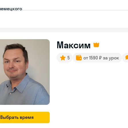
немецкого
Максим
5
от 1590 ₽ за урок
Выбрать время