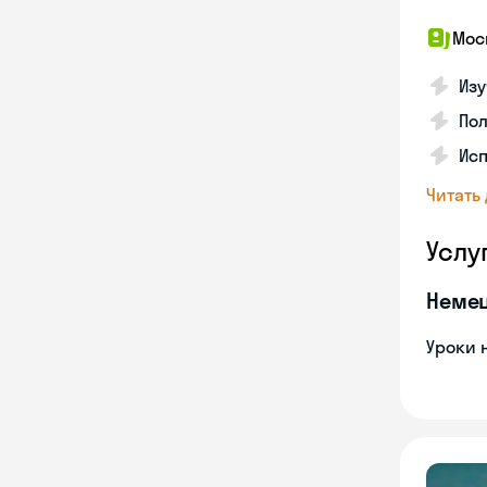
Мос
Изу
Пол
Ис
Читать
Услу
Неме
Уроки 